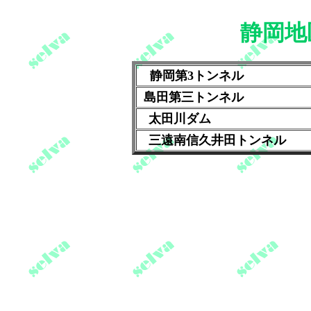
静岡地
静岡第3トンネル
島田第三トンネル
太田川ダム
三遠南信久井田トンネル