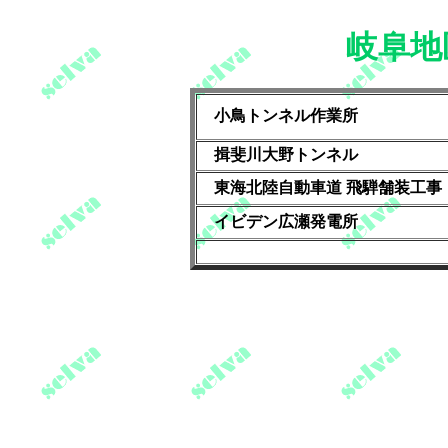
岐阜地
小鳥トンネル作業所
揖斐川大野トンネル
東海北陸自動車道 飛騨舗装工事
イビデン広瀬発電所