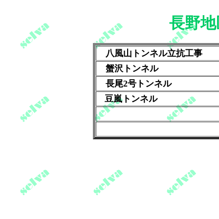
長野地
八風山トンネル立抗工事
蟹沢トンネル
長尾2号トンネル
豆嵐トンネル